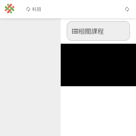
科目
相關課程