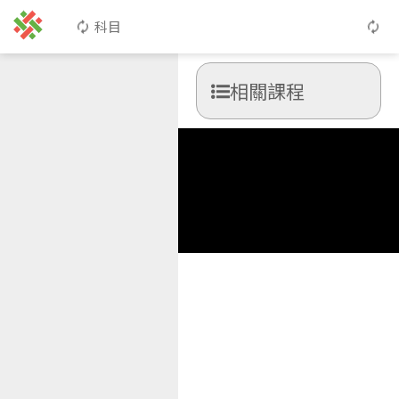
科目
相關課程