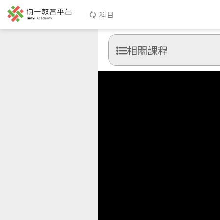
科目
相關課程