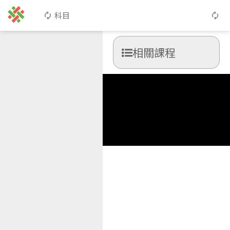
科目
相關課程