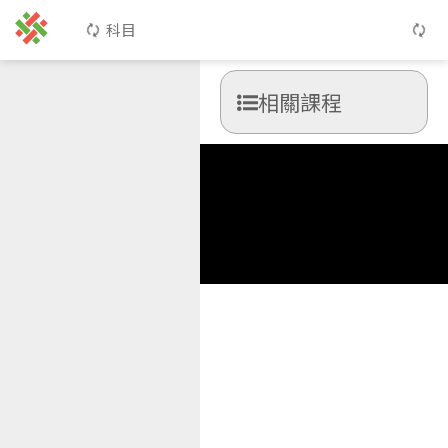
科目
相關課程