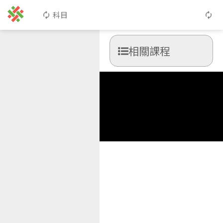
科目
相關課程