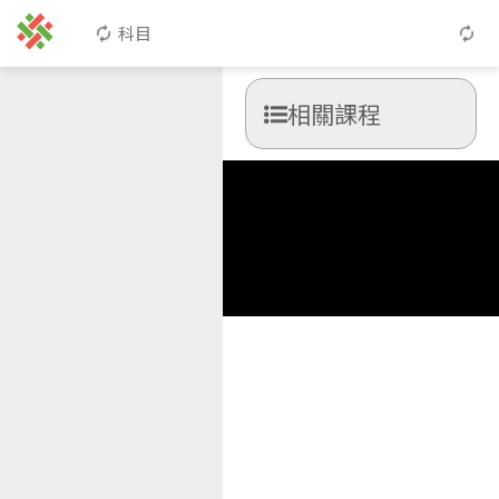
科目
相關課程