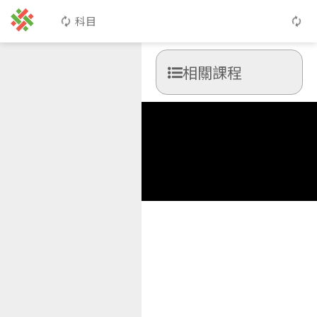
科目
相關課程