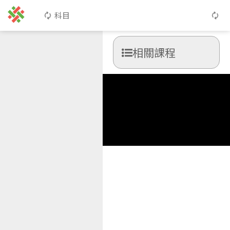
科目
相關課程