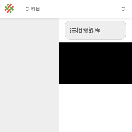
科目
相關課程