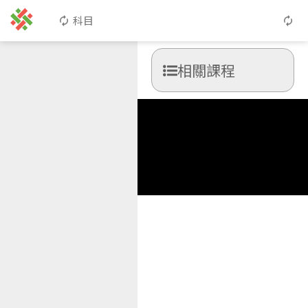
科目
相關課程