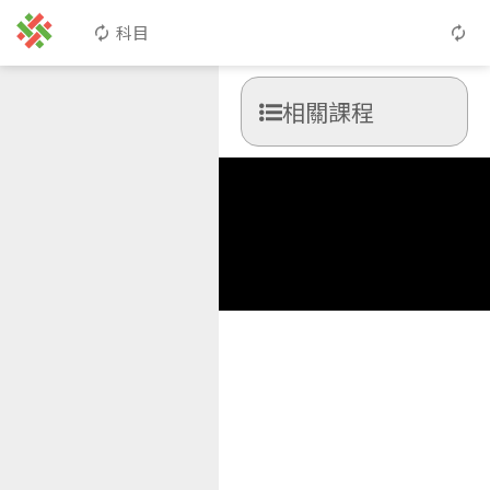
科目
相關課程