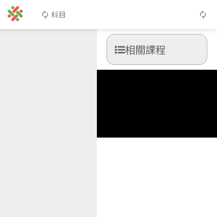
科目
相關課程