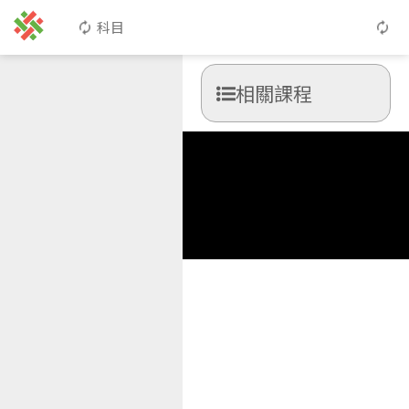
科目
相關課程