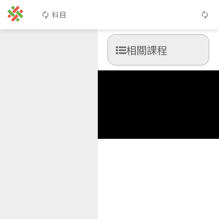
科目
相關課程