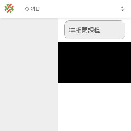
科目
相關課程