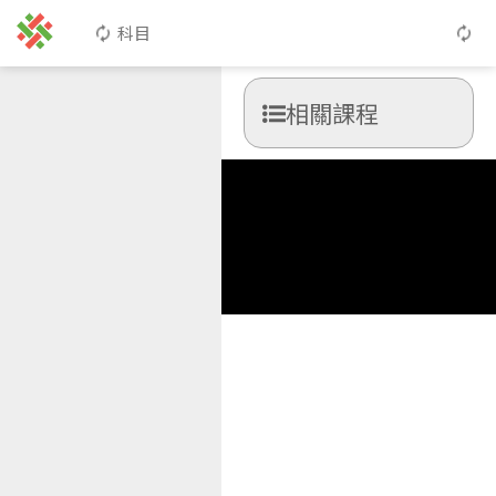
科目
相關課程