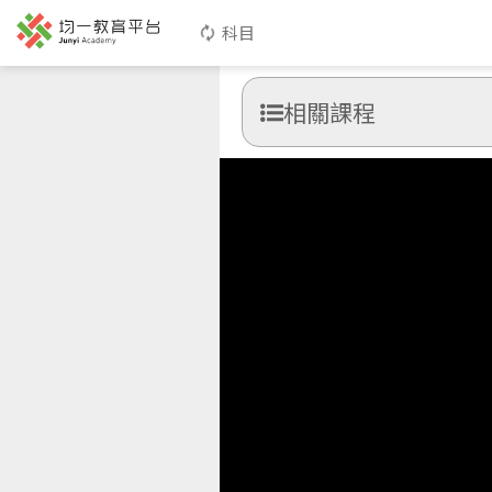
科目
相關課程