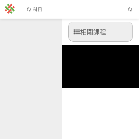
科目
相關課程