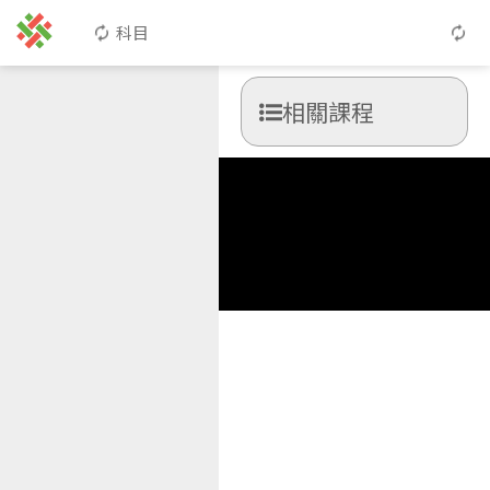
科目
相關課程