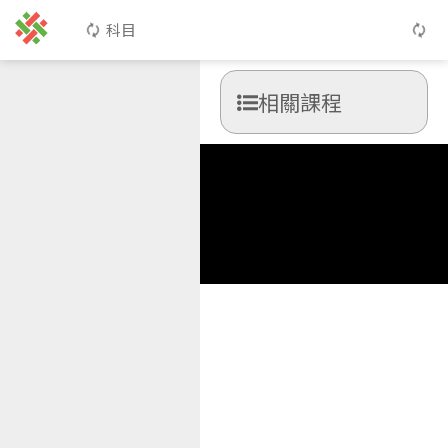
科目
相關課程