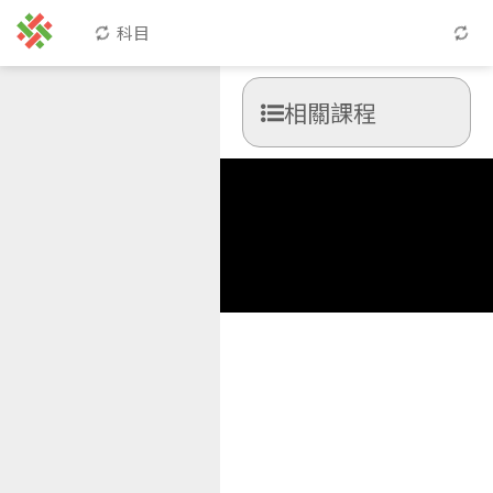
科目
相關課程