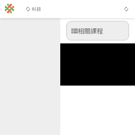
科目
相關課程