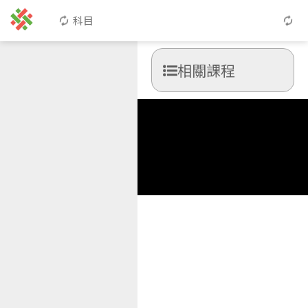
科目
相關課程