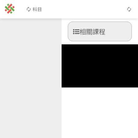
科目
相關課程