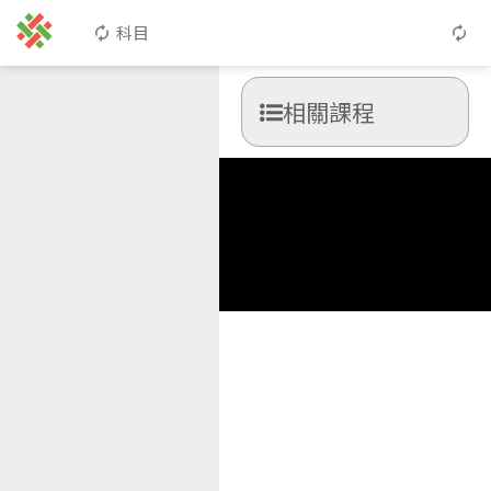
科目
相關課程