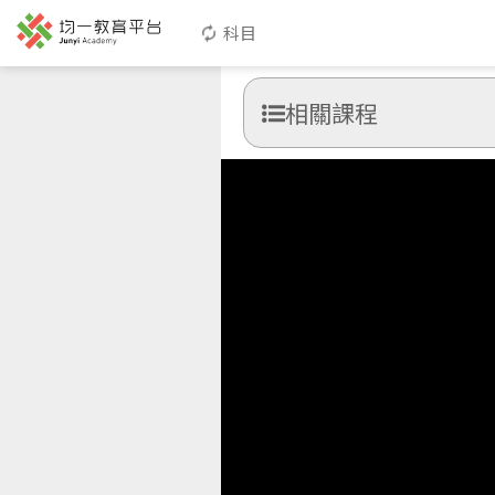
科目
相關課程