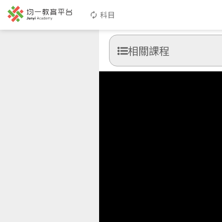
科目
相關課程