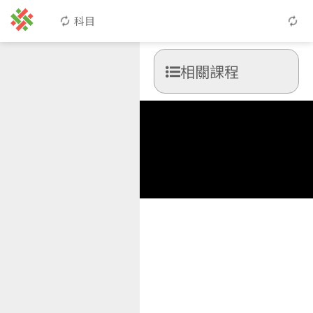
科目
相關課程