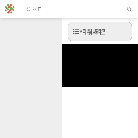
科目
相關課程