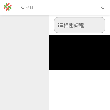
科目
相關課程