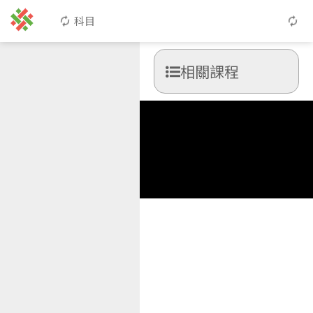
科目
相關課程