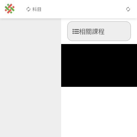
科目
相關課程