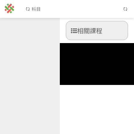
科目
相關課程