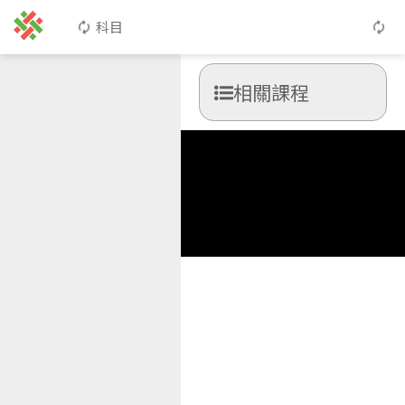
科目
相關課程