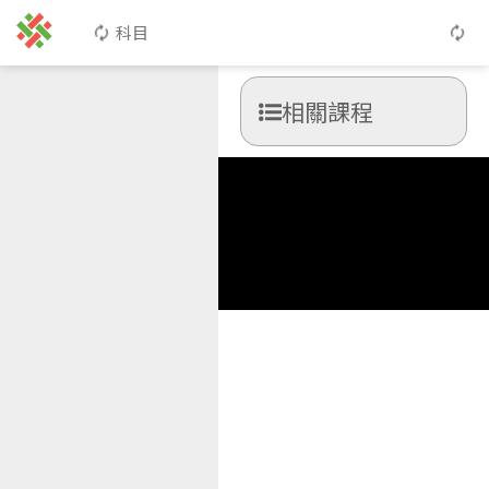
科目
相關課程