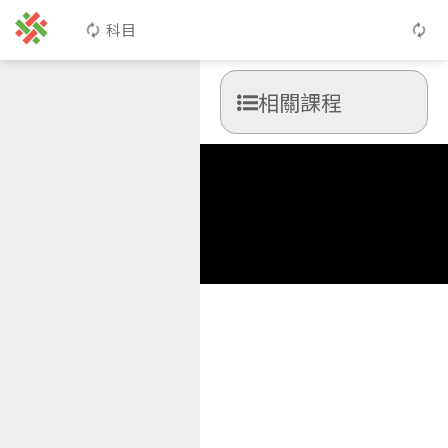
科目
相關課程