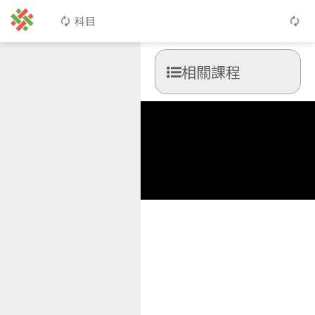
科目
相關課程