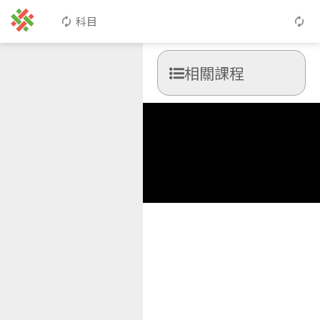
科目
相關課程