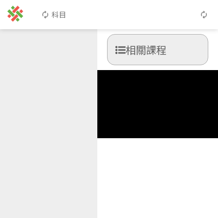
科目
相關課程