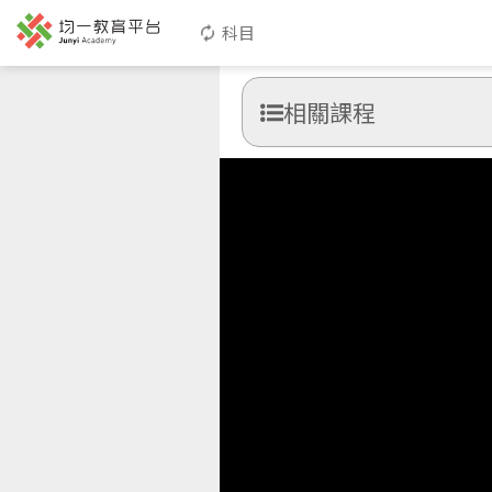
科目
相關課程