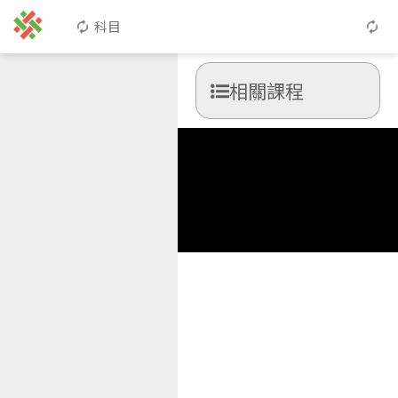
科目
相關課程