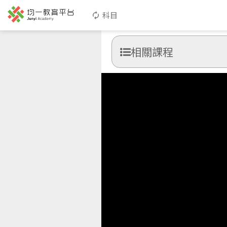
科目
相關課程