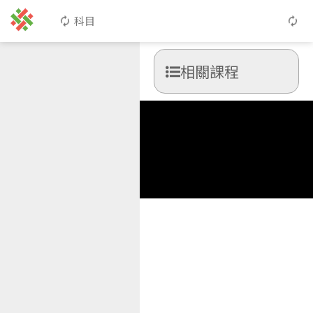
科目
相關課程