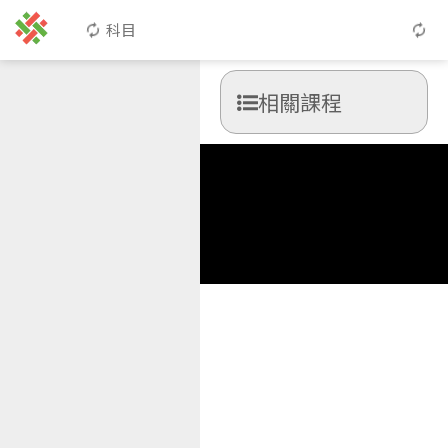
科目
相關課程