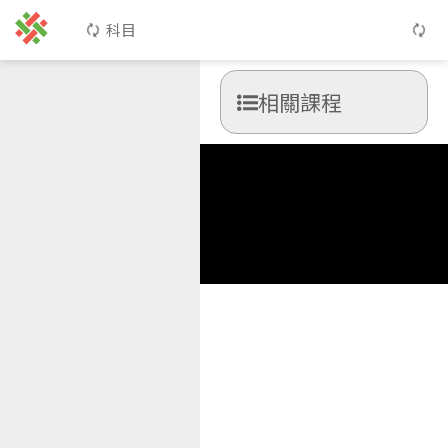
科目
相關課程