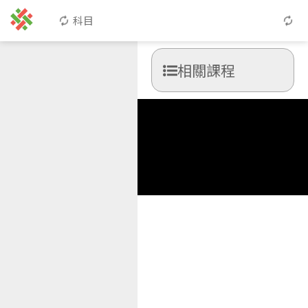
科目
相關課程