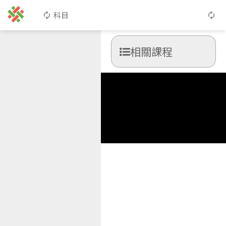
科目
相關課程