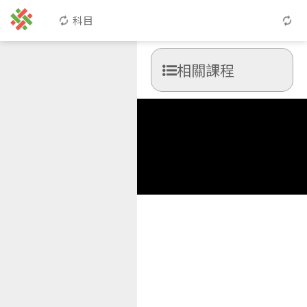
科目
相關課程