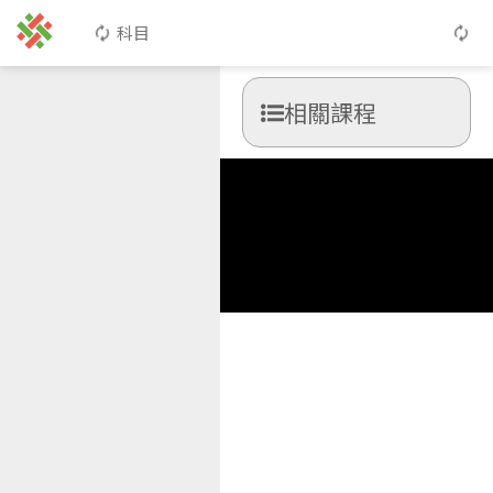
科目
相關課程